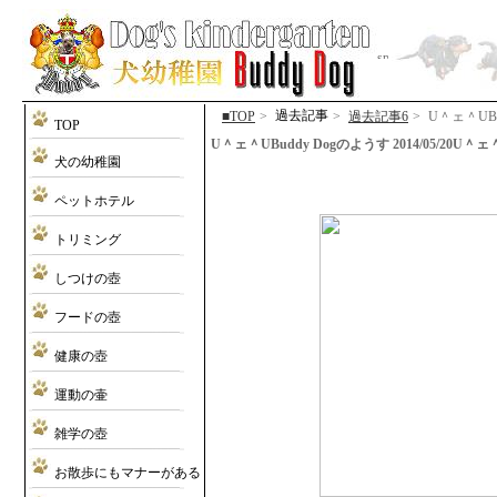
過去記事
■TOP
>
>
過去記事6
>
U＾ェ＾UBu
TOP
U＾ェ＾UBuddy Dogのようす 2014/05/20U＾ェ＾U (
犬の幼稚園
ペットホテル
トリミング
しつけの壺
フードの壺
健康の壺
運動の壷
雑学の壺
お散歩にもマナーがある