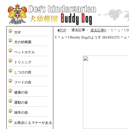
過去記事
■TOP
>
>
過去記事6
>
U＾ェ＾UBu
TOP
U＾ェ＾UBuddy Dogのようす 2014/03/27U＾ェ＾U (
犬の幼稚園
ペットホテル
トリミング
しつけの壺
フードの壺
健康の壺
運動の壷
雑学の壺
お散歩にもマナーがある