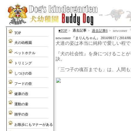
過去記事
■TOP
>
>
過去記事6
>
newcomer
TOP
newcomer 「まりんちゃん」 2014/08/17 ( 2014/08/
犬の幼稚園
犬達の姿は本当に純粋で愛しい程で
ペットホテル
『犬の社会性』を身につけることが
訣。
トリミング
「三つ子の魂百までも」は、人間も
しつけの壺
フードの壺
健康の壺
運動の壷
雑学の壺
お散歩にもマナーがある