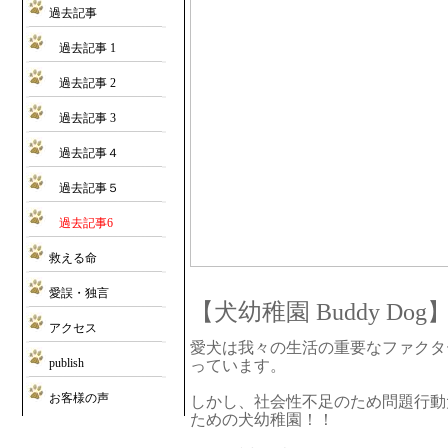
過去記事
過去記事 1
過去記事 2
過去記事 3
過去記事４
過去記事５
過去記事6
救える命
愛誤・独言
【犬幼稚園 Buddy Dog
アクセス
愛犬は我々の生活の重要なファクタ
publish
っています。
お客様の声
しかし、社会性不足のため問題行動
ための犬幼稚園！！